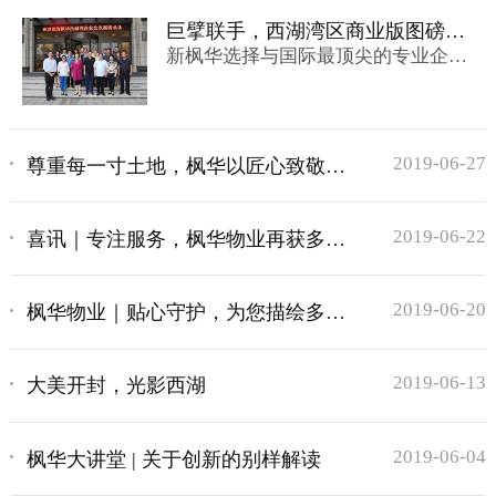
巨擘联手，西湖湾区商业版图磅礴
新枫华选择与国际最顶尖的专业企业
势起
合作，多方强强联手，以共同的愿景
为画笔，在西湖湾区描绘商业大繁荣
的辉煌蓝图。
2019-06-27
尊重每一寸土地，枫华以匠心致敬古
都开封
2019-06-22
喜讯｜专注服务，枫华物业再获多项
荣誉
2019-06-20
枫华物业｜贴心守护，为您描绘多彩
生活
2019-06-13
大美开封，光影西湖
2019-06-04
枫华大讲堂 | 关于创新的别样解读