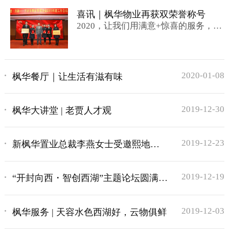
喜讯｜枫华物业再获双荣誉称号
2020，让我们用满意+惊喜的服务，守
护更多人的幸福。
2020-01-08
枫华餐厅｜让生活有滋有味
2019-12-30
枫华大讲堂 | 老贾人才观
2019-12-23
新枫华置业总裁李燕女士受邀熙地港
2020新春熙乐会
2019-12-19
“开封向西・智创西湖”主题论坛圆满举
办
2019-12-03
枫华服务 | 天容水色西湖好，云物俱鲜