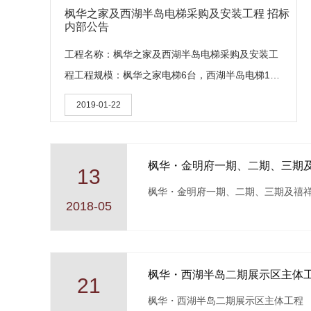
枫华之家及西湖半岛电梯采购及安装工程 招标
内部公告
工程名称：枫华之家及西湖半岛电梯采购及安装工
程工程规模：枫华之家电梯6台，西湖半岛电梯104
台招标方式：邀请招标招标范围：电梯的设计、制
2019-01-22
造、运输、装卸、搬运、安装、产品保护、调试、
试运行，产品因质量问题引起的维修和更换与技术
指导、培训等涉及
枫华・金明府一期、二期、三期
13
枫华・金明府一期、二期、三期及禧
2018-05
枫华・西湖半岛二期展示区主体
21
枫华・西湖半岛二期展示区主体工程