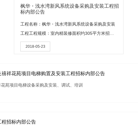
枫华・浅水湾新风系统设备采购及安装工程招
标内部公告
工程名称：枫华・浅水湾新风系统设备采购及安装
工程工程规模：室内精装修面积约305平方米招标
方式：邀请招标招标范围：枫华・浅水湾项目新风
2018-05-23
系统的供应、安装、调试、后期服务，及产品因质
量问题引起的维修和更换与技术指导、培训等涉及
本项目包括的所有风
及禧祥花苑项目电梯购置及安装工程招标内部公告
祥花苑项目电梯设备采购及安装、调试、培训
工程招标内部公告