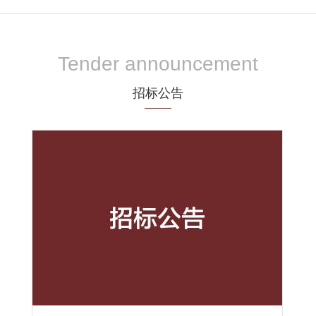
Tender announcement
招标公告