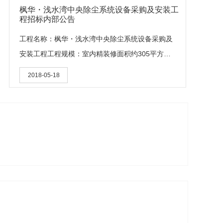
枫华・浅水湾中央除尘系统设备采购及安装工
程招标内部公告
工程名称：枫华・浅水湾中央除尘系统设备采购及
安装工程工程规模：室内精装修面积约305平方米
招标方式：邀请招标招标范围：枫华・浅水湾项目
2018-05-18
中央除尘系统的供应、安装、调试、后期服务，及
产品因质量问题引起的维修和更换与技术指导、培
训等涉及本项目包括