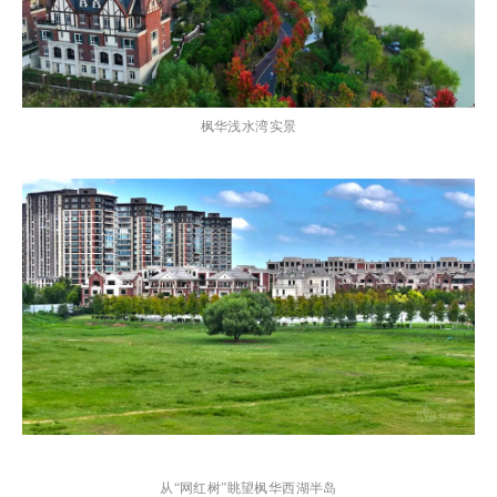
枫华
浅水湾实景
从“网红树”眺望枫华西湖半岛