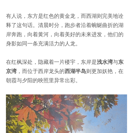
有人说，东方是红色的黄金龙，而西湖则完美地诠
释了这句话。清晨时分，跑步者沿着蜿蜒曲折的湖
岸奔跑，向着黄河，向着美好的未来进发，他们的
身影如同一条充满活力的人龙。
在红枫深处，隐藏着一片楼宇，东岸是
浅水湾
与
东
京湾
，而位于西岸龙头的
西湖半岛
则更加妖艳，在
朝霞与夕阳的映照里异常出彩。