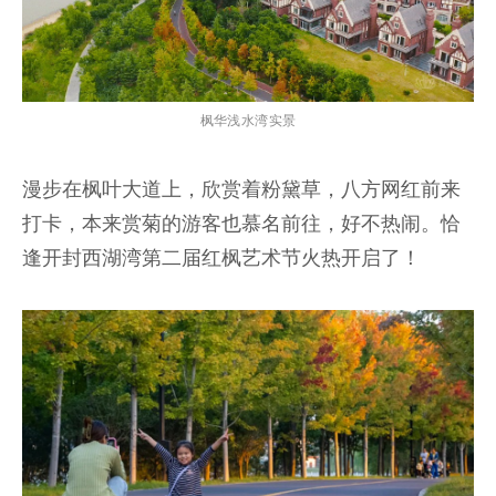
枫华浅水湾实景
漫步在枫叶大道上，欣赏着粉黛草，八方网红前来
打卡，本来赏菊的游客也慕名前往，好不热闹。恰
逢开封西湖湾第二届红枫艺术节火热开启了！