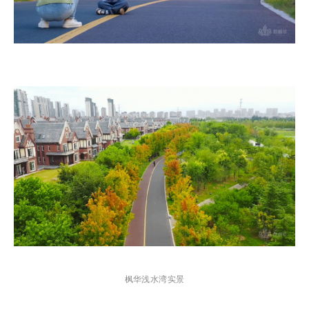
枫华
浅水湾实景